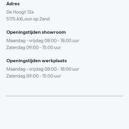
Adres
De Hoogt 12a
5175 AXLoon op Zand
+31-416-365305
Openingstijden
showroom
info@autobedrijfvanos.nl
Maandag - vrijdag 08:00 - 18:00 uur
Zaterdag 09:00 - 15:00 uur
Adres
De Hoogt 12a
Openingstijden
werkplaats
5175 AXLoon op Zand
Maandag - vrijdag 08:00 - 18:00 uur
Zaterdag 09:00 - 15:00 uur
Openingstijden showroom
Maandag - vrijdag 08:00 - 18:00 uur
Zaterdag 09:00 - 15:00 uur
Openingstijden werkplaats
Maandag - vrijdag 08:00 - 18:00 uur
Zaterdag 09:00 - 15:00 uur