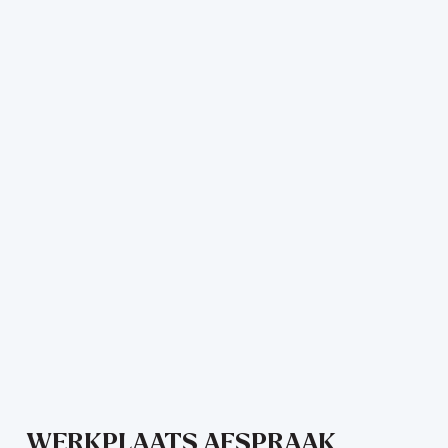
+31-416-365305
info@autobedrijfvanos.nl
Adres
De Hoogt 12a
5175 AXLoon op Zand
Openingstijden showroom
Maandag - vrijdag 08:00 - 18:00 uur
Zaterdag 09:00 - 15:00 uur
Openingstijden werkplaats
Maandag - vrijdag 08:00 - 18:00 uur
Zaterdag 09:00 - 15:00 uur
WERKPLAATS AFSPRAAK