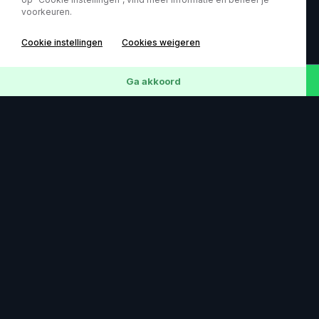
voorkeuren.
Bekijk diensten
Cookie instellingen
Cookies weigeren
Ga akkoord
Specialist
Kwaliteitsgarantie
Persoon