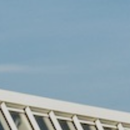
+31-416-365305
info@autobedrijfvanos.nl
Adres
De Hoogt 12a
5175 AXLoon op Zand
Openingstijden showroom
Maandag - vrijdag 08:00 - 18:00 uur
Zaterdag 09:00 - 15:00 uur
Openingstijden werkplaats
Maandag - vrijdag 08:00 - 18:00 uur
Zaterdag 09:00 - 15:00 uur