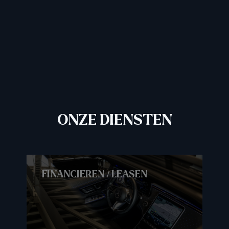
Audi Q5 55 TFSI e quattro S line | Pano |
Bang & Olufsen | Trekhaak
56.887 km
|
2021
|
Hybride (Benzine)
|
€ 39.995
|
ONZE DIENSTEN
FINANCIEREN / LEASEN