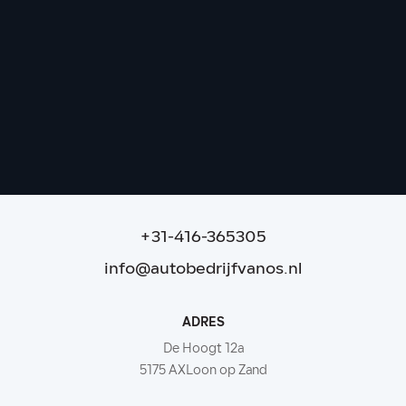
Mercedes-Benz GLE GLE 450 4Matic AMG
Line | NIGHT | Pano | Luchtvering | Trekhaak
59.877 km
|
2019
|
Benzine
|
€ 66.995
|
+31-416-365305
info@autobedrijfvanos.nl
ADRES
De Hoogt 12a
5175 AXLoon op Zand