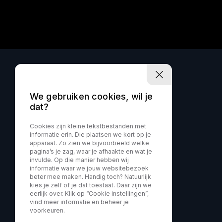
We gebruiken cookies, wil je
dat?
Cookies zijn kleine tekstbestanden met
informatie erin. Die plaatsen we kort op je
apparaat. Zo zien we bijvoorbeeld welke
pagina’s je zag, waar je afhaakte en wat je
invulde. Op die manier hebben wij
informatie waar we jouw websitebezoek
beter mee maken. Handig toch? Natuurlijk
kies je zelf of je dat toestaat. Daar zijn we
eerlijk over. Klik op “Cookie instellingen”,
vind meer informatie en beheer je
voorkeuren.