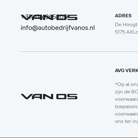
ADRES
+31-416-365305
De Hoogt
info@autobedrijfvanos.nl
5175 AXL
AVG VER
*Op al on
zijn de 
voorwaar
toepassin
voorwaard
ons ter in