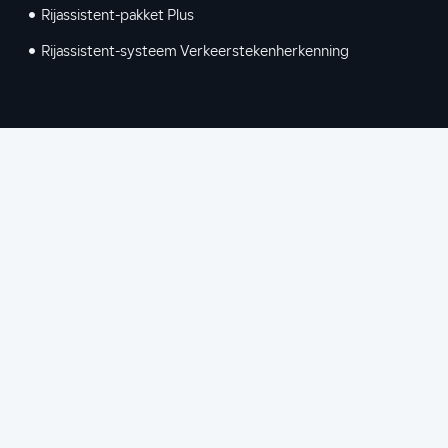
Rijassistent-pakket Plus
Rijassistent-systeem Verkeerstekenherkenning