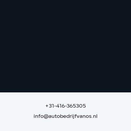
Mercedes-Benz GLC AMG 63 S E
Performance | Aero | NIGHT | Perf. stoel
11.703 km
|
2023
|
Hybride (Benzine)
|
€ 114.995
|
+31-416-365305
info@autobedrijfvanos.nl