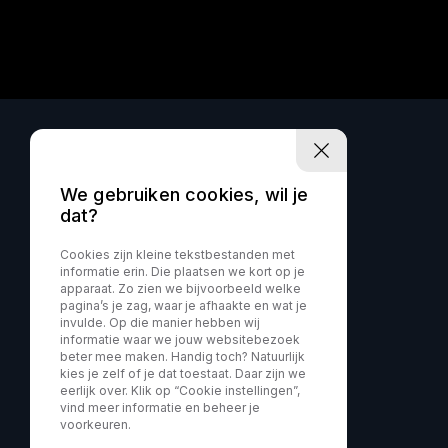
We gebruiken cookies, wil je
dat?
Cookies zijn kleine tekstbestanden met
informatie erin. Die plaatsen we kort op je
apparaat. Zo zien we bijvoorbeeld welke
pagina’s je zag, waar je afhaakte en wat je
invulde. Op die manier hebben wij
informatie waar we jouw websitebezoek
beter mee maken. Handig toch? Natuurlijk
kies je zelf of je dat toestaat. Daar zijn we
eerlijk over. Klik op “Cookie instellingen”,
vind meer informatie en beheer je
voorkeuren.