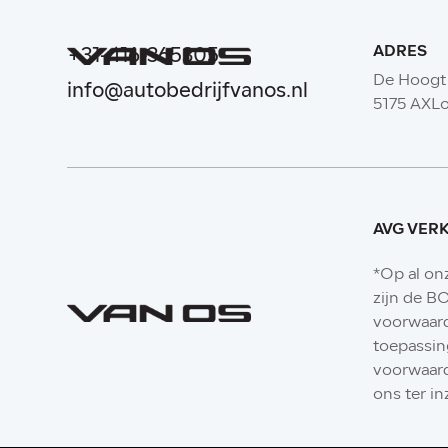
ADRES
+31-416-365305
De Hoogt
info@autobedrijfvanos.nl
5175 AXL
AVG VER
*Op al on
zijn de 
voorwaar
toepassin
voorwaard
ons ter in