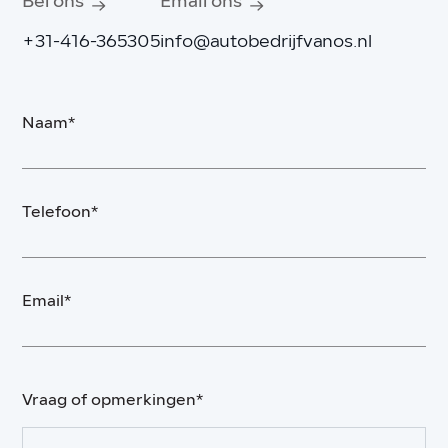
Bel ons
Email ons
+31-416-365305
info@autobedrijfvanos.nl
Naam*
Telefoon*
Email*
Vraag of opmerkingen*