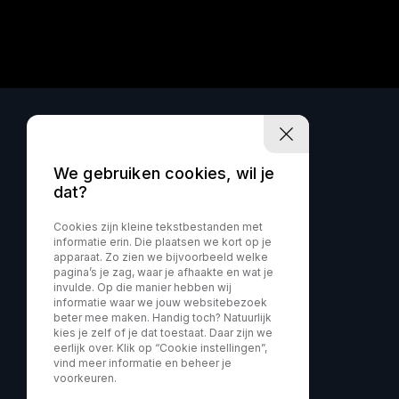
We gebruiken cookies, wil je
dat?
Cookies zijn kleine tekstbestanden met
informatie erin. Die plaatsen we kort op je
apparaat. Zo zien we bijvoorbeeld welke
pagina’s je zag, waar je afhaakte en wat je
invulde. Op die manier hebben wij
informatie waar we jouw websitebezoek
beter mee maken. Handig toch? Natuurlijk
kies je zelf of je dat toestaat. Daar zijn we
eerlijk over. Klik op “Cookie instellingen”,
vind meer informatie en beheer je
voorkeuren.