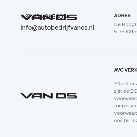
ADRES
+31-416-365305
De Hoogt
info@autobedrijfvanos.nl
5175 AXL
AVG VER
*Op al on
zijn de 
voorwaar
toepassin
voorwaard
ons ter in