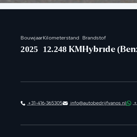
Bouwjaar
Kilometerstand
Brandstof
2025
12.248 KM
Hybride (Ben
+31-416-365305
info@autobedrijfvanos.nl
+