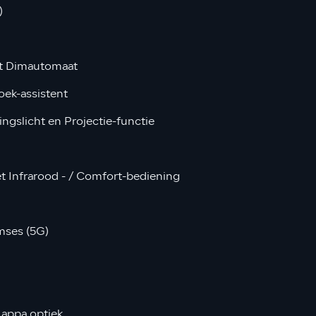
)
et Dimautomaat
ek-assistent
gslicht en Projectie-functie
t Infrarood - / Comfort-bediening
ses (5G)
appa optiek