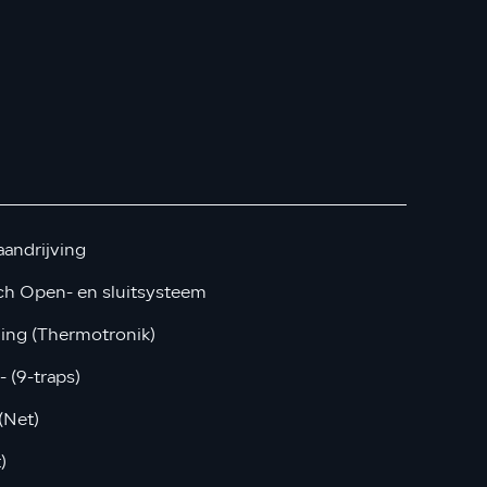
aandrijving
ch Open- en sluitsysteem
ing (Thermotronik)
 (9-traps)
(Net)
)