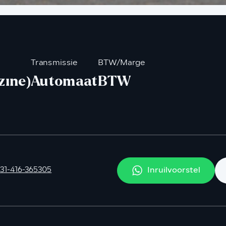
Transmissie
BTW/Marge
zine)
Automaat
BTW
Inruilvoorstel
31-416-365305