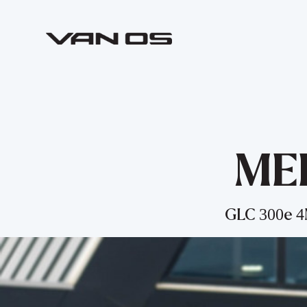
ME
GLC 300e 4M