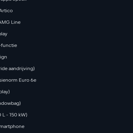
Artico
 AMG Line
play
-functie
ign
ide aandrijving)
sienorm Euro 6e
play)
ndowbag)
 L - 150 kW)
 Smartphone