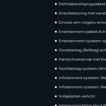
Diefstalbeveiligingspakket
Directbesturing met varia
Emissie-arm volgens emis
Entertainment-pakket Ach
Entertainment-systeem op
Gordelairbag (Beltbag) ach
Handschoenenvak met Koe
Hoofdairbag-systeem (Wi
Infotainment-systeem: M
Infotainment-systeem: Re
Instaplijsten verlicht
Interieurinrichting: Hout 