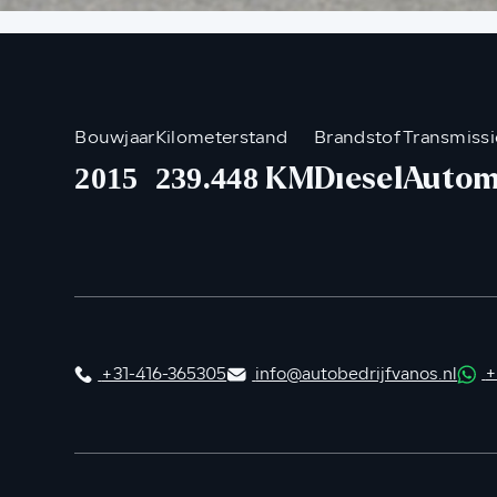
Bouwjaar
Kilometerstand
Brandstof
Transmissi
2015
239.448 KM
Diesel
Autom
+31-416-365305
info@autobedrijfvanos.nl
+