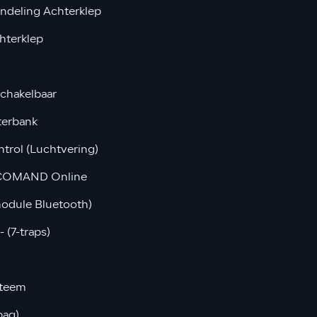
ndeling Achterklep
hterklep
schakelbaar
terbank
trol (Luchtvering)
: COMAND Online
module Bluetooth)
 (7-traps)
steem
bag)