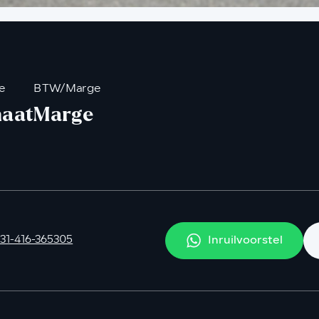
e
BTW/Marge
aat
Marge
Inruilvoorstel
31-416-365305