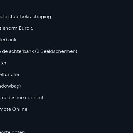
bele stuurbekrachtiging
sienorm Euro 6
terbank
 de achterbank (2 Beeldschermen)
ter
lfunctie
ndowbag)
ercedes me connect
mote Online
Wortelnoten