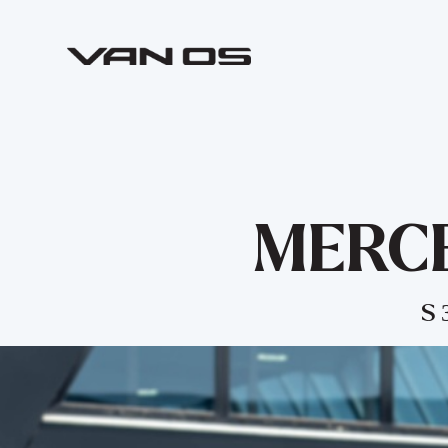
MERCE
S 