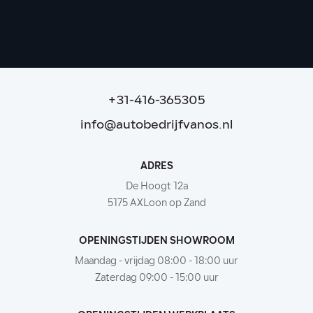
186.022 km
|
2015
|
Diesel
|
€ 11.995
|
+31-416-365305
info@autobedrijfvanos.nl
ADRES
De Hoogt 12a
5175 AXLoon op Zand
OPENINGSTIJDEN SHOWROOM
Maandag - vrijdag 08:00 - 18:00 uur
Zaterdag 09:00 - 15:00 uur