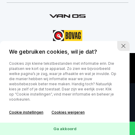
+31-416-365305
info@autobedrijfvanos.nl
We gebruiken cookies, wil je dat?
Adres
De Hoogt 12a
Cookies zijn kleine tekstbestanden met informatie erin. Die
5175 AXLoon op Zand
plaatsen we kort op je apparaat. Zo zien we bijvoorbeeld
welke pagina’s je zag, waar je afhaakte en wat je invulde. Op
die manier hebben wij informatie waar we jouw
Openingstijden showroom
websitebezoek beter mee maken. Handig toch? Natuurlijk
Maandag - vrijdag 08:00 - 18:00 uur
kies je zelf of je dat toestaat. Daar zijn we eerlijk over. Klik
op “Cookie instellingen”, vind meer informatie en beheer je
Zaterdag 09:00 - 15:00 uur
voorkeuren.
Openingstijden werkplaats
Cookie instellingen
Cookies weigeren
Maandag - vrijdag 08:00 - 18:00 uur
Zaterdag 09:00 - 15:00 uur
Ga akkoord