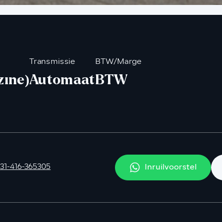
Transmissie
BTW/Marge
zine)
Automaat
BTW
Inruilvoorstel
31-416-365305