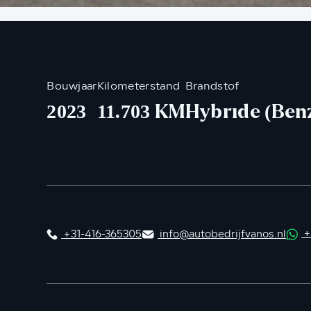
Bouwjaar
Kilometerstand
Brandstof
2023
11.703 KM
Hybride (Ben
+31-416-365305
info@autobedrijfvanos.nl
+