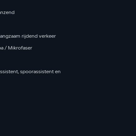
anzend
langzaam rijdend verkeer
a / Mikrofaser
assistent, spoorassistent en