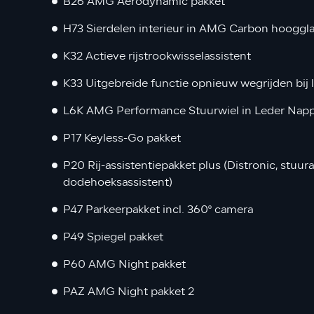
B26 AMG Aerodynamic pakket
H73 Sierdelen interieur in AMG Carbon hooggl
K32 Actieve rijstrookwisselassistent
K33 Uitgebreide functie opnieuw wegrijden bij 
L6K AMG Performance Stuurwiel in Leder Napp
P17 Keyless-Go pakket
P20 Rij-assistentiepakket plus (Distronic, stuur
dodehoeksassistent)
P47 Parkeerpakket incl. 360º camera
P49 Spiegel pakket
P60 AMG Night pakket
PAZ AMG Night pakket 2