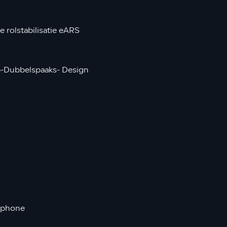
olstabilisatie eARS
5-Dubbelspaaks- Design
tphone