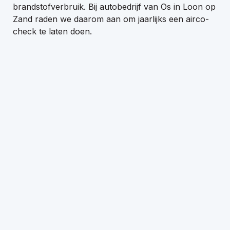
brandstofverbruik. Bij autobedrijf van Os in Loon op
Zand raden we daarom aan om jaarlijks een airco-
check te laten doen.
+31-416-365305
info@autobedrijfvanos.nl
Adres
De Hoogt 12a
5175 AXLoon op Zand
Openingstijden showroom
Maandag - vrijdag 08:00 - 18:00 uur
Zaterdag 09:00 - 15:00 uur
Openingstijden werkplaats
Maandag - vrijdag 08:00 - 18:00 uur
Zaterdag 09:00 - 15:00 uur