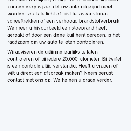
kunnen erop wijzen dat uw auto uitgelijnd moet
worden, zoals te licht of juist te zwaar sturen,
scheeftrekken of een verhoogd brandstofverbruik.
Wanneer u bijvoorbeeld een stoeprand heeft
+31-416-365305
geraakt of door een diepe kuil bent gereden, is het
info@autobedrijfvanos.nl
raadzaam om uw auto te laten controleren.
Adres
Wij adviseren de uitlijning jaarlijks te laten
De Hoogt 12a
controleren of bij iedere 20.000 kilometer. Bij twijfel
5175 AXLoon op Zand
is een controle altijd verstandig. Heeft u vragen of
wilt u direct een afspraak maken? Neem gerust
Openingstijden showroom
contact met ons op. We helpen u graag verder.
Maandag - vrijdag 08:00 - 18:00 uur
Zaterdag 09:00 - 15:00 uur
Openingstijden werkplaats
Maandag - vrijdag 08:00 - 18:00 uur
Zaterdag 09:00 - 15:00 uur